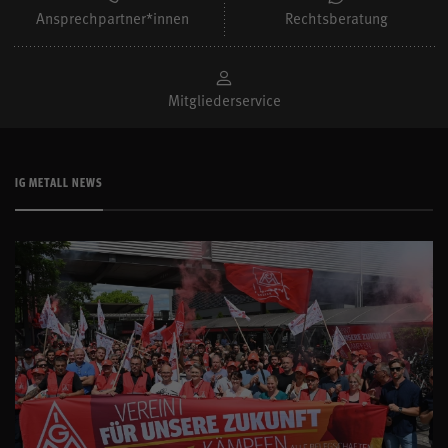
Presse
Aktivenportal
Ansprechpartner*innen
Rechtsberatung
Mitglieder
Mitgliederservice
Kontakt
Anfahrt
IG METALL NEWS
igmetall.de
Kontrast
Mitglied werden