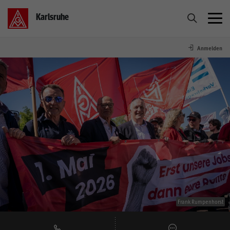
Karlsruhe
Anmelden
Wir. Die IG Metall.
Mitmachen
Service
Rechtsschutz
Termine
Frank Rumpenhorst